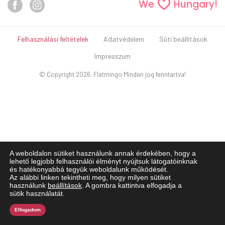
We
Hungary!
Felhasználási feltételek
Adatvédelem
Süti beállítások
Impresszum
© Copyright 2026. Flatmingo Minden jog fenntartva!
A weboldalon sütiket használunk annak érdekében, hogy a
lehető legjobb felhasználói élményt nyújtsuk látogatóinknak
és hatékonyabbá tegyük weboldalunk működését.
Az alábbi linken tekintheti meg, hogy milyen sütiket
használunk
beállítások
. A gombra kattintva elfogadja a
sütik használatát.
Elfogadom