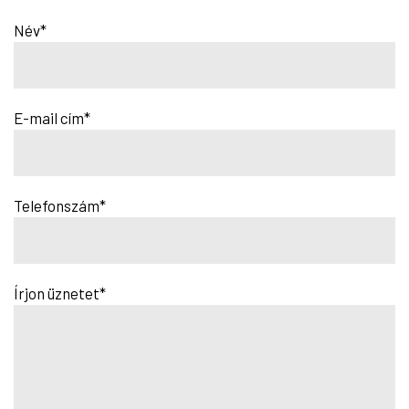
Név*
E-mail cím*
Telefonszám*
Írjon üznetet*