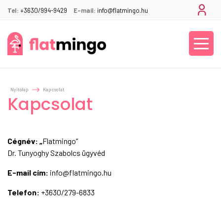
Tel:
+3630/994-9429
E-mail:
info@flatmingo.hu
Nyitólap
Kapcsolat
Kapcsolat
Cégnév: „
Flatmingo”
Dr. Tunyoghy Szabolcs ügyvéd
E-mail cím:
info@flatmingo.hu
Telefon:
+3630/279-6833